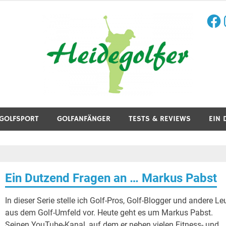
Face
I
aining, Golfreisen und mehr.
GOLFSPORT
GOLFANFÄNGER
TESTS & REVIEWS
EIN 
Ein Dutzend Fragen an … Markus Pabst
In dieser Serie stelle ich Golf-Pros, Golf-Blogger und andere Le
aus dem Golf-Umfeld vor. Heute geht es um Markus Pabst.
Seinen YouTube-Kanal, auf dem er neben vielen Fitness- und