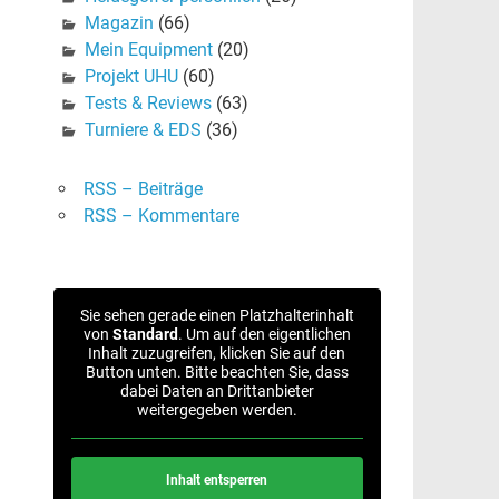
Magazin
(66)
Mein Equipment
(20)
Projekt UHU
(60)
Tests & Reviews
(63)
Turniere & EDS
(36)
RSS – Beiträge
RSS – Kommentare
Sie sehen gerade einen Platzhalterinhalt
von
Standard
. Um auf den eigentlichen
Inhalt zuzugreifen, klicken Sie auf den
Button unten. Bitte beachten Sie, dass
dabei Daten an Drittanbieter
weitergegeben werden.
Inhalt entsperren