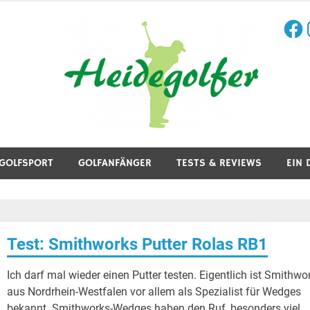
Face
I
aining, Golfreisen und mehr.
GOLFSPORT
GOLFANFÄNGER
TESTS & REVIEWS
EIN 
Test: Smithworks Putter Rolas RB1
Ich darf mal wieder einen Putter testen. Eigentlich ist Smithwo
aus Nordrhein-Westfalen vor allem als Spezialist für Wedges
bekannt. Smithworks-Wedges haben den Ruf, besonders viel