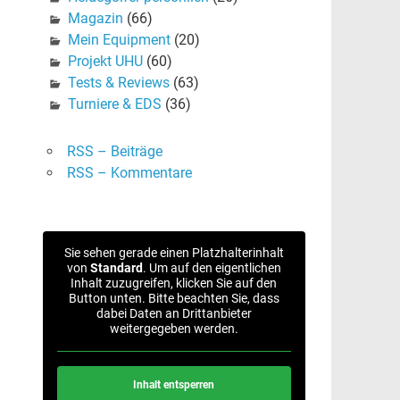
Magazin
(66)
Mein Equipment
(20)
Projekt UHU
(60)
Tests & Reviews
(63)
Turniere & EDS
(36)
RSS – Beiträge
RSS – Kommentare
Sie sehen gerade einen Platzhalterinhalt
von
Standard
. Um auf den eigentlichen
Inhalt zuzugreifen, klicken Sie auf den
Button unten. Bitte beachten Sie, dass
dabei Daten an Drittanbieter
weitergegeben werden.
Inhalt entsperren