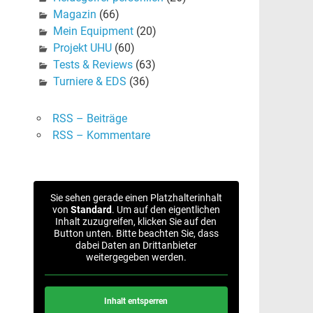
Magazin
(66)
Mein Equipment
(20)
Projekt UHU
(60)
Tests & Reviews
(63)
Turniere & EDS
(36)
RSS – Beiträge
RSS – Kommentare
Sie sehen gerade einen Platzhalterinhalt
von
Standard
. Um auf den eigentlichen
Inhalt zuzugreifen, klicken Sie auf den
Button unten. Bitte beachten Sie, dass
dabei Daten an Drittanbieter
weitergegeben werden.
Inhalt entsperren