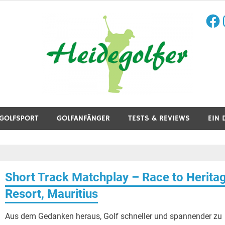
Face
I
aining, Golfreisen und mehr.
GOLFSPORT
GOLFANFÄNGER
TESTS & REVIEWS
EIN 
Short Track Matchplay – Race to Herita
Resort, Mauritius
Aus dem Gedanken heraus, Golf schneller und spannender zu