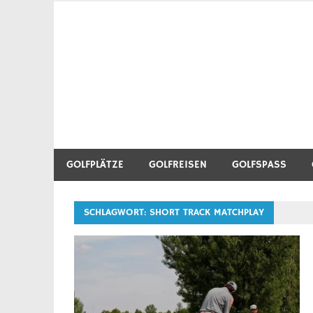
Zum
Inhalt
Golf Blog über Golfplätze, Golfequipment, Golftr
Heidegolfer
springen
GOLFPLÄTZE
GOLFREISEN
GOLFSPASS
SCHLAGWORT:
SHORT TRACK MATCHPLAY