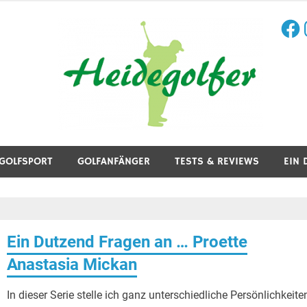
Face
I
aining, Golfreisen und mehr.
GOLFSPORT
GOLFANFÄNGER
TESTS & REVIEWS
EIN 
Ein Dutzend Fragen an … Proette
Anastasia Mickan
In dieser Serie stelle ich ganz unterschiedliche Persönlichkeite