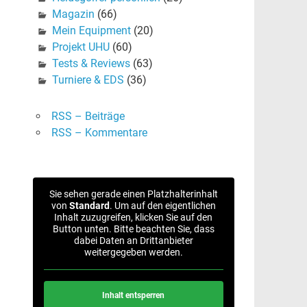
Magazin
(66)
Mein Equipment
(20)
Projekt UHU
(60)
Tests & Reviews
(63)
Turniere & EDS
(36)
RSS – Beiträge
RSS – Kommentare
Sie sehen gerade einen Platzhalterinhalt
von
Standard
. Um auf den eigentlichen
Inhalt zuzugreifen, klicken Sie auf den
Button unten. Bitte beachten Sie, dass
dabei Daten an Drittanbieter
weitergegeben werden.
Inhalt entsperren