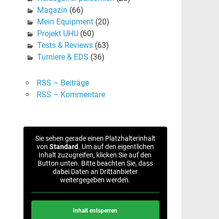
Magazin
(66)
Mein Equipment
(20)
Projekt UHU
(60)
Tests & Reviews
(63)
Turniere & EDS
(36)
RSS – Beiträge
RSS – Kommentare
Sie sehen gerade einen Platzhalterinhalt
von
Standard
. Um auf den eigentlichen
Inhalt zuzugreifen, klicken Sie auf den
Button unten. Bitte beachten Sie, dass
dabei Daten an Drittanbieter
weitergegeben werden.
Inhalt entsperren