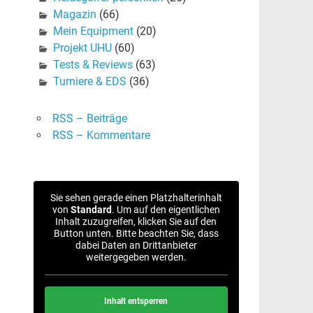
Magazin
(66)
Mein Equipment
(20)
Projekt UHU
(60)
Tests & Reviews
(63)
Turniere & EDS
(36)
RSS – Beiträge
RSS – Kommentare
Sie sehen gerade einen Platzhalterinhalt
von
Standard
. Um auf den eigentlichen
Inhalt zuzugreifen, klicken Sie auf den
Button unten. Bitte beachten Sie, dass
dabei Daten an Drittanbieter
weitergegeben werden.
Inhalt entsperren