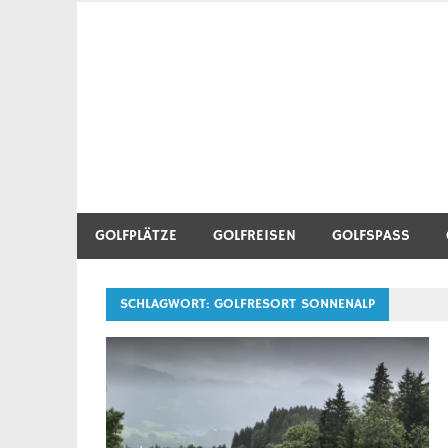
Zum
Inhalt
Golf Blog über Golfplätze, Golfequipment, Golftr
Heidegolfer
springen
GOLFPLÄTZE
GOLFREISEN
GOLFSPASS
SCHLAGWORT:
GOLFRESORT SONNENALP