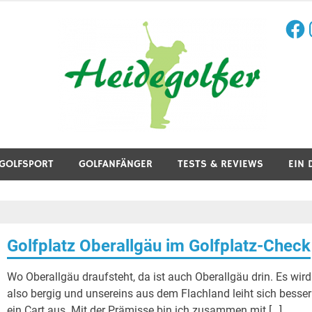
Face
I
aining, Golfreisen und mehr.
GOLFSPORT
GOLFANFÄNGER
TESTS & REVIEWS
EIN 
Golfplatz Oberallgäu im Golfplatz-Check
Wo Oberallgäu draufsteht, da ist auch Oberallgäu drin. Es wird
also bergig und unsereins aus dem Flachland leiht sich besser
ein Cart aus. Mit der Prämisse bin ich zusammen mit […]