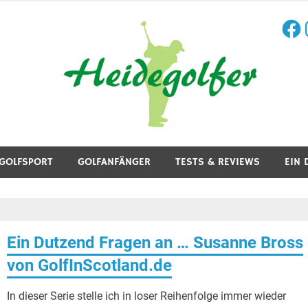
Face
I
aining, Golfreisen und mehr.
GOLFSPORT
GOLFANFÄNGER
TESTS & REVIEWS
EIN 
Ein Dutzend Fragen an … Susanne Bross
von GolfInScotland.de
In dieser Serie stelle ich in loser Reihenfolge immer wieder