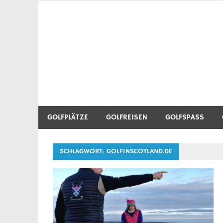
Zum
Inhalt
Golf Blog über Golfplätze, Golfequipment, Golftr
Heidegolfer
springen
GOLFPLÄTZE
GOLFREISEN
GOLFSPASS
SCHLAGWORT:
GOLFINSCOTLAND.DE