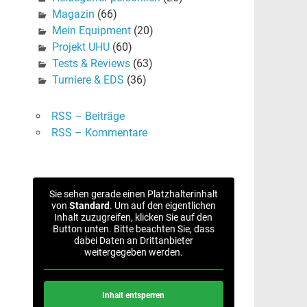
Magazin
(66)
Mein Equipment
(20)
Projekt UHU
(60)
Tests & Reviews
(63)
Turniere & EDS
(36)
RSS – Beiträge
RSS – Kommentare
Sie sehen gerade einen Platzhalterinhalt
von
Standard
. Um auf den eigentlichen
Inhalt zuzugreifen, klicken Sie auf den
Button unten. Bitte beachten Sie, dass
dabei Daten an Drittanbieter
weitergegeben werden.
Inhalt entsperren