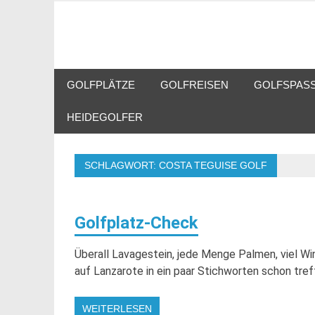
Zum
Inhalt
Golf Blog über Golfplätze, Golfequipment, Golftra
Heidegolfer
springen
GOLFPLÄTZE
GOLFREISEN
GOLFSPASS
HEIDEGOLFER
SCHLAGWORT:
COSTA TEGUISE GOLF
Golfplatz-Check
Überall Lavagestein, jede Menge Palmen, viel Wi
auf Lanzarote in ein paar Stichworten schon tref
WEITERLESEN