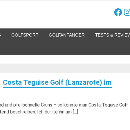
Facebo
Ins
ining, Golfreisen und mehr.
GOLFSPORT
GOLFANFÄNGER
TESTS & REVIE
Costa Teguise Golf (Lanzarote) im
nd und pfeilschnelle Grüns – so könnte man Costa Teguise Golf
fend beschreiben. Ich durfte ihn am […]