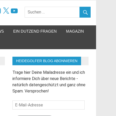
ok
tagram
X
YouTube
WS
EIN DUTZEND FRAGEN
MAGAZIN
HEIDEGOLFER BLOG ABONNIEREN
Trage hier Deine Mailadresse ein und ich
informiere Dich über neue Berichte -
natürlich datengeschützt und ganz ohne
Spam. Versprochen!
E-
Mail-
Adresse