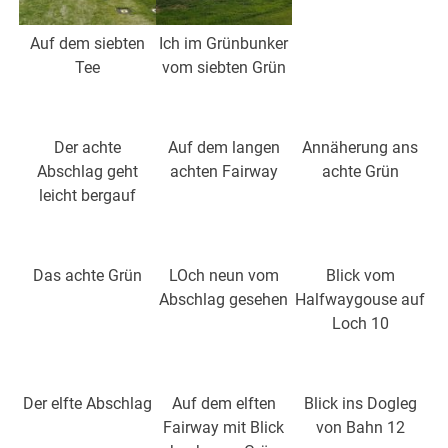
Auf dem siebten
Ich im Grünbunker
Tee
vom siebten Grün
Der achte
Auf dem langen
Annäherung ans
Abschlag geht
achten Fairway
achte Grün
leicht bergauf
Das achte Grün
LOch neun vom
Blick vom
Abschlag gesehen
Halfwaygouse auf
Loch 10
Der elfte Abschlag
Auf dem elften
Blick ins Dogleg
Fairway mit Blick
von Bahn 12