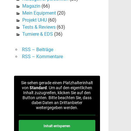
Magazin
(66)
Mein Equipment
(20)
Projekt UHU
(60)
Tests & Reviews
(63)
Turniere & EDS
(36)
RSS – Beiträge
RSS – Kommentare
Sie sehen gerade einen Platzhalterinhalt
von
Standard
. Um auf den eigentlichen
Inhalt zuzugreifen, klicken Sie auf den
Button unten. Bitte beachten Sie, dass
dabei Daten an Drittanbieter
weitergegeben werden.
Inhalt entsperren