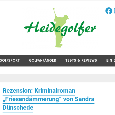
Face
I
aining, Golfreisen und mehr.
GOLFSPORT
GOLFANFÄNGER
TESTS & REVIEWS
EIN 
Rezension: Kriminalroman
„Friesendämmerung“ von Sandra
Dünschede