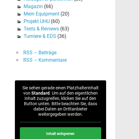
Magazin
(66)
Mein Equipment
(20)
Projekt UHU
(60)
Tests & Reviews
(63)
Turniere & EDS
(36)
RSS – Beiträge
RSS – Kommentare
Sie sehen gerade einen Platzhalterinhalt
von
Standard
. Um auf den eigentlichen
Inhalt zuzugreifen, klicken Sie auf den
Button unten. Bitte beachten Sie, dass
dabei Daten an Drittanbieter
weitergegeben werden.
Inhalt entsperren