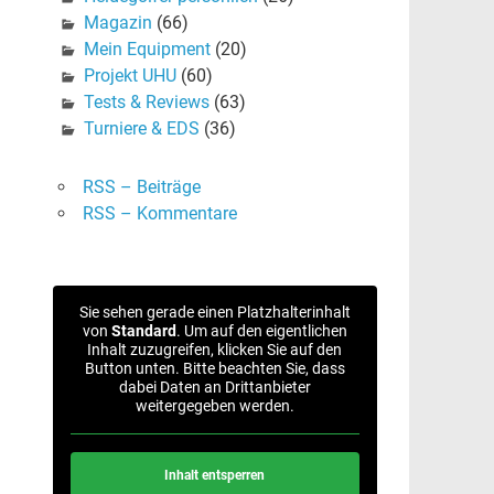
Magazin
(66)
Mein Equipment
(20)
Projekt UHU
(60)
Tests & Reviews
(63)
Turniere & EDS
(36)
RSS – Beiträge
RSS – Kommentare
Sie sehen gerade einen Platzhalterinhalt
von
Standard
. Um auf den eigentlichen
Inhalt zuzugreifen, klicken Sie auf den
Button unten. Bitte beachten Sie, dass
dabei Daten an Drittanbieter
weitergegeben werden.
Inhalt entsperren