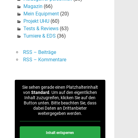
Magazin
(66)
Mein Equipment
(20)
Projekt UHU
(60)
Tests & Reviews
(63)
Turniere & EDS
(36)
RSS – Beiträge
RSS – Kommentare
Sie sehen gerade einen Platzhalterinhalt
von
Standard
. Um auf den eigentlichen
Inhalt zuzugreifen, klicken Sie auf den
Button unten. Bitte beachten Sie, dass
dabei Daten an Drittanbieter
weitergegeben werden.
Inhalt entsperren